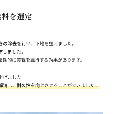
塗料を選定
きの除去
を行い、下地を整えました。
布しました。
長期的に美観を維持する効果があります。
上げました。
解消
し、
耐久性を向上
させることができました。