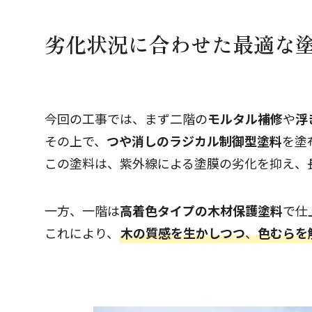
劣化状況に合わせた最適な
今回の工事では、まず二階の
モルタル補修
や
浮
その上で、
つや消しのラジカル制御型塗料
を塗
この塗料は、紫外線による塗膜の劣化を抑え、
一方、一階は
高着色タイプの木材保護塗料
で仕
これにより、
木の質感を生かしつつ
、
色むらを