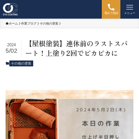
電話で相談
メニュー
ホーム
作業ブログ
その他の塗装
【屋根塗装】連休前のラストスパ
2024
5/02
ート！上塗り2回でピカピカに
その他の塗装